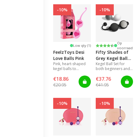
-10%
-10%
Op
Beoordeling:
4.5 uit 5 sterren
Low qty (1)
voorraad
FeelzToys Desi
Fifty Shades of
Love Balls Pink
Grey Kegel Balls
Pink, heart-shaped
Kegel Ball Set for
Set
kegel balls to
both beginners and
strengthen and train
experienced users
€18.86
€37.76
the pelvic floor
muscles
€20.95
€41.95
-10%
-10%