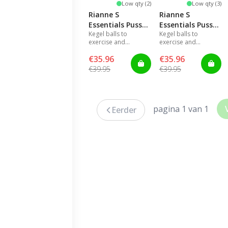
Low qty (2)
Low qty (3)
Rianne S
Rianne S
Essentials Pussy
Essentials Pussy
Kegel balls to
Kegel balls to
Playballs Coral
Playballs Nude
exercise and
exercise and
Rose
strengthen the pelvic
strengthen the pelvic
€35.96
€35.96
muscle and
muscle and
experience stronger
experience stronger
€39.95
€39.95
orgasms
orgasms
pagina 1 van 1
Eerder