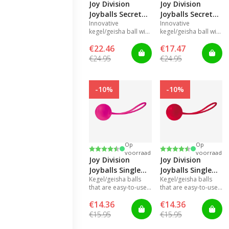
Joy Division
Joy Division
Joyballs Secret
Joyballs Secret
Innovative
Innovative
Single Black
Single BlackPink
kegel/geisha ball with
kegel/geisha ball with
built-in removal loop
built-in removal loop
€22.46
€17.47
€24.95
€24.95
-10%
-10%
Op
Op
Beoordeling:
4.3 uit 5 sterren
Beoordeling:
4.3 uit 5 sterren
voorraad
voorraad
Joy Division
Joy Division
Joyballs Single
Joyballs Single
Kegel/geisha balls
Kegel/geisha balls
Pink
Red
that are easy-to-use
that are easy-to-use
for stronger pelvic-
for stronger pelvic-
€14.36
€14.36
floor muscles and
floor muscles and
increased pleasure
increased pleasure
€15.95
€15.95