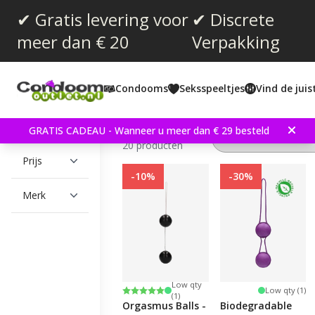
✔ Gratis levering voor
✔ Discrete
meer dan € 20
Verpakking
Vibrator
Dildo's
Clitorale stimulat
Condooms
Seksspeeltjes
Vind de jui
Filteren
GRATIS CADEAU - Wanneer u meer dan € 29 besteld
Bezig met tonen
20 producten
Prijs
-10%
-30%
Merk
Low qty
Beoordeling:
5.0 uit 5 sterren
Low qty (1)
(1)
Orgasmus Balls -
Biodegradable