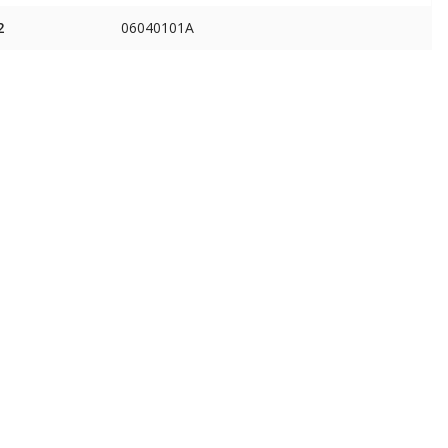
2
06040101A