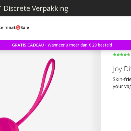
 Discrete Verpakking
ste maat
Sale
GRATIS CADEAU - Wanneer u meer dan € 29 besteld
Joy Di
Skin-fri
your va