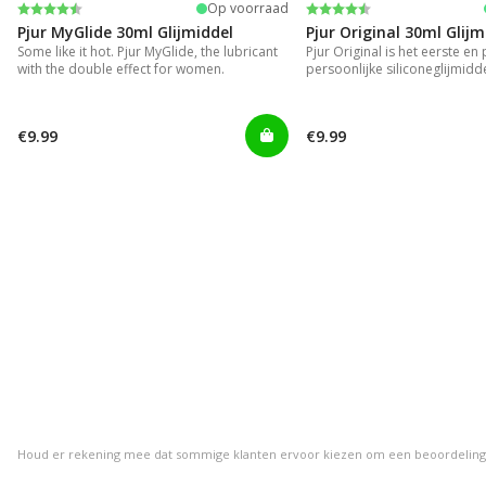
Beoordeling:
4.2 uit 5 sterren
Beoordeling:
4.2 uit 5 sterren
Op voorraad
Pjur MyGlide 30ml Glijmiddel
Pjur Original 30ml Glijm
Some like it hot. Pjur MyGlide, the lubricant
Pjur Original is het eerste en
with the double effect for women.
persoonlijke siliconeglijmidde
€9.99
€9.99
Houd er rekening mee dat sommige klanten ervoor kiezen om een beoordeling ach