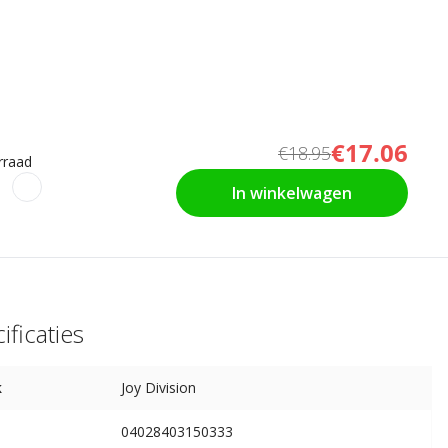
€17.06
€18.95
rraad
In winkelwagen
ificaties
k
Joy Division
04028403150333