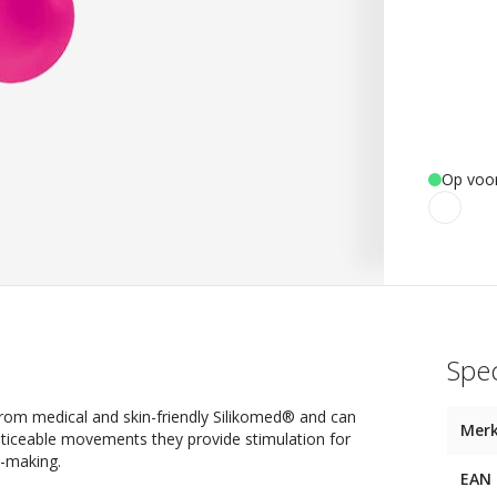
Op voo
Spec
from medical and skin-friendly Silikomed® and can
Mer
 noticeable movements they provide stimulation for
e-making.
EAN