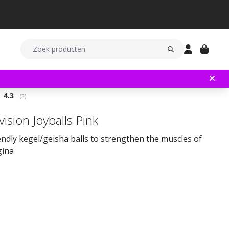
Gemiddelde beoordeling:
4.3
(
aantal stemmen:
3
)
vision Joyballs Pink
endly kegel/geisha balls to strengthen the muscles of
gina