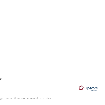
eling:
gen
n
en verschillen van het aantal recensies.