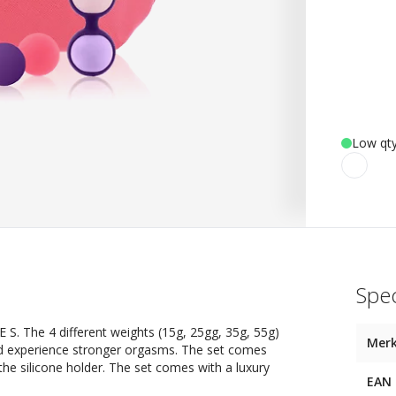
Low qty
Spec
E S. The 4 different weights (15g, 25gg, 35g, 55g)
Mer
 and experience stronger orgasms. The set comes
 the silicone holder. The set comes with a luxury
EAN