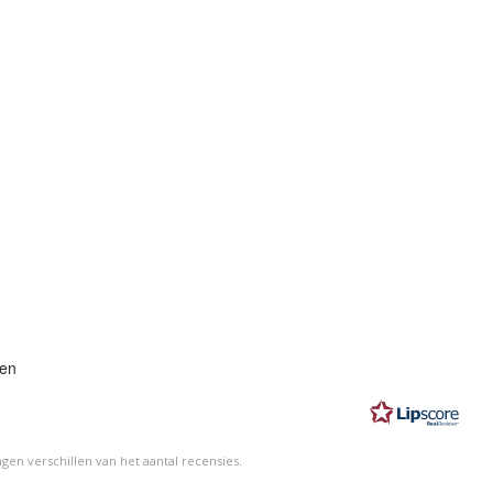
eling:
gen
n
en verschillen van het aantal recensies.