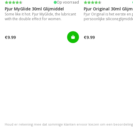
Beoordeling:
4.2 uit 5 sterren
Beoordeling:
4.2 uit 5 sterren
Op voorraad
Pjur MyGlide 30ml Glijmiddel
Pjur Original 30ml Glijm
Some like it hot. Pjur MyGlide, the lubricant
Pjur Original is het eerste en
with the double effect for women.
persoonlijke siliconeglijmidde
€9.99
€9.99
Houd er rekening mee dat sommige klanten ervoor kiezen om een beoordeling ach