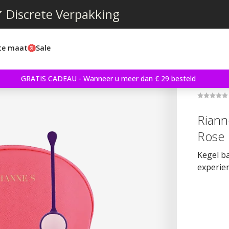
 Discrete Verpakking
ste maat
Sale
GRATIS CADEAU - Wanneer u meer dan € 29 besteld
Rianne
Rose
Kegel ba
experie