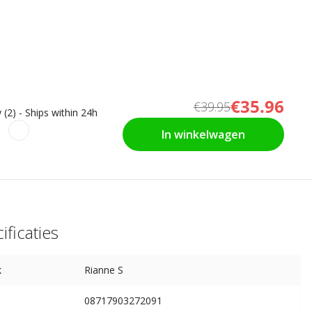
€35.96
€39.95
 (2) - Ships within 24h
In winkelwagen
ificaties
k
Rianne S
08717903272091