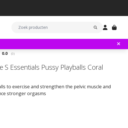
Gemiddelde beoordeling:
0.0
(
aantal stemmen:
0
)
 S Essentials Pussy Playballs Coral
lls to exercise and strengthen the pelvic muscle and
nce stronger orgasms