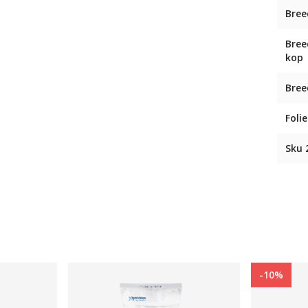
Bree
Bree
kop
Bree
Folie
Sku 
-10%