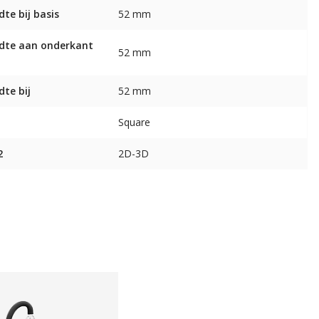
dte bij basis
52 mm
dte aan onderkant
52 mm
dte bij
52 mm
Square
2
2D-3D