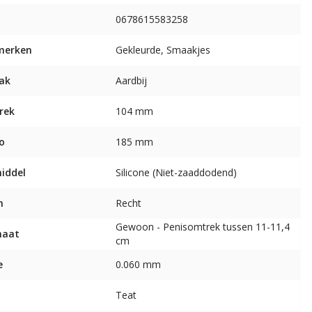
0678615583258
merken
Gekleurde, Smaakjes
ak
Aardbij
rek
104 mm
o
185 mm
middel
Silicone (Niet-zaaddodend)
m
Recht
Gewoon - Penisomtrek tussen 11-11,4
maat
cm
e
0.060 mm
Teat