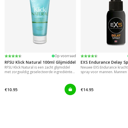
Beoordeling:
4.4 uit 5 sterren
Beoordeling:
4.2 uit 5 sterren
Op voorraad
RFSU Klick Natural 100ml Glijmiddel
EXS Endurance Delay S
RFSU Klick Natural is een zacht glijmiddel
Nieuwe EXS Endurance krachti
met zorgvuldig geselecteerde ingrediënten.
spray voor mannen. Mannen 
Zo blijft het extra lang glijden.
langer genoegen te nemen me
onhandig en rommelig zijn in
€10.95
€14.95