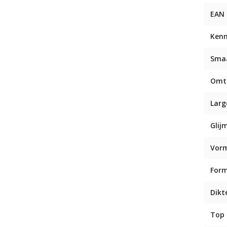
EAN
Ken
Sma
Omt
Larg
Glij
Vor
For
Dikt
Top