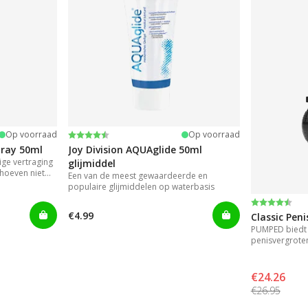
Beoordeling:
4.2 uit 5 sterren
Op voorraad
Op voorraad
pray 50ml
Joy Division AQUAglide 50ml
ge vertraging
glijmiddel
hoeven niet
Een van de meest gewaardeerde en
t gels die
populaire glijmiddelen op waterbasis
 gebruik.
Beoordeli
4.3 uit 5 s
€4.99
Classic Pen
PUMPED biedt 
penisvergrote
resultaat.
€24.26
€26.95