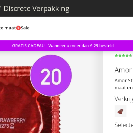
 Discrete Verpakking
ste maat
Sale
GRATIS CADEAU - Wanneer u meer dan € 29 besteld
Amor 
Amor St
maat en
Verkri
Select