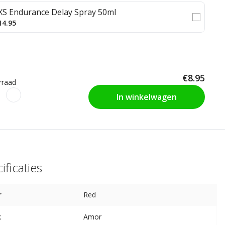
XS Endurance Delay Spray 50ml
14.95
€8.95
rraad
In winkelwagen
ificaties
r
Red
k
Amor