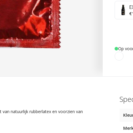
E
€
Op voo
Spec
an natuurlijk rubberlatex en voorzien van
Kleu
Mer