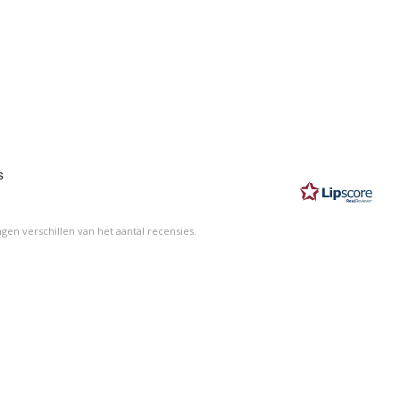
eling:
s
n
en verschillen van het aantal recensies.