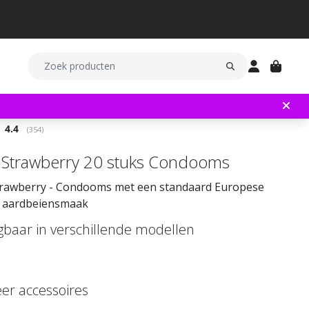
Gemiddelde beoordeling:
4.4
(
aantal stemmen:
354
)
Strawberry 20 stuks Condooms
rawberry - Condooms met een standaard Europese
 aardbeiensmaak
jgbaar in verschillende modellen
eer accessoires