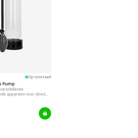
ng:
terren
Op voorraad
is Pump
verschillende
nde apparaten voor direct