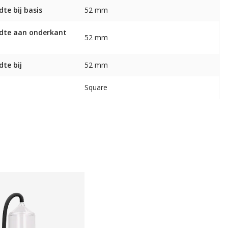
dte bij basis
52 mm
dte aan onderkant
52 mm
dte bij
52 mm
Square