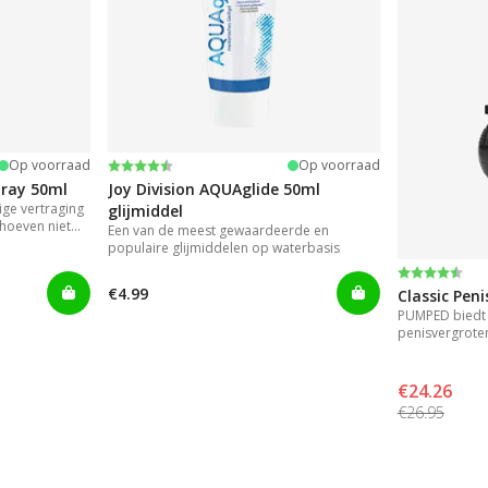
Beoordeling:
4.2 uit 5 sterren
Op voorraad
Op voorraad
pray 50ml
Joy Division AQUAglide 50ml
ge vertraging
glijmiddel
hoeven niet
Een van de meest gewaardeerde en
t gels die
populaire glijmiddelen op waterbasis
 gebruik.
Beoordeli
4.2 uit 5 s
€4.99
Classic Pen
PUMPED biedt 
penisvergrote
resultaat.
€24.26
€26.95