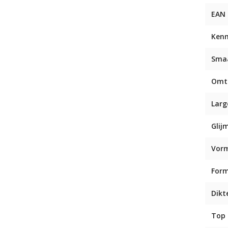
EAN
Ken
Sma
Omt
Larg
Glij
Vor
For
Dikt
Top