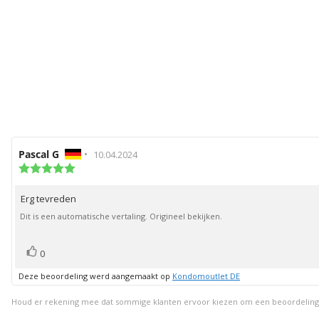
Auteur
Pascal G
•
Beoordelingsdatum:
10.04.2024
van
Beoordeling:
5.0
deze
uit
beoordeling:
Erg tevreden
Beoordelingstekst:
5
sterren
Dit is een automatische vertaling. Origineel bekijken.
stem(men)
Stem
0
omhoog
Deze beoordeling werd aangemaakt op
Kondomoutlet DE
Houd er rekening mee dat sommige klanten ervoor kiezen om een beoordeling ach