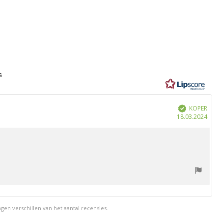
eling:
s
n
KOPER
Geverifieerd
Aan
18.03.2024
en verschillen van het aantal recensies.