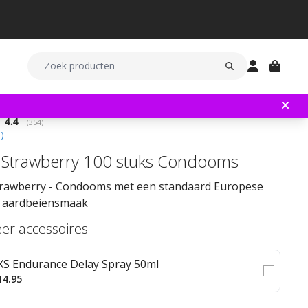
Gemiddelde beoordeling:
4.4
(
aantal stemmen:
354
)
1
)
Strawberry 100 stuks Condooms
rawberry - Condooms met een standaard Europese
 aardbeiensmaak
eer accessoires
XS Endurance Delay Spray 50ml
14.95