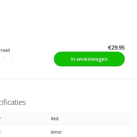
€29.95
rraad
In winkelwagen
ificaties
r
Red
k
Amor