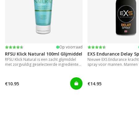
Beoordeling:
4.2 uit 5 sterren
Beoordeling:
4.3 uit 5 sterren
Op voorraad
RFSU Klick Natural 100ml Glijmiddel
EXS Endurance Delay S
RFSU Klick Natural is een zacht glijmiddel
Nieuwe EXS Endurance krachti
met zorgvuldig geselecteerde ingrediënten.
spray voor mannen. Mannen 
Zo blijft het extra lang glijden.
langer genoegen te nemen me
onhandig en rommelig zijn in
€10.95
€14.95