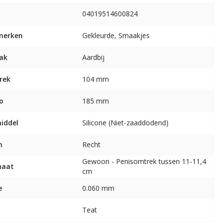
04019514600824
merken
Gekleurde, Smaakjes
ak
Aardbij
rek
104 mm
o
185 mm
middel
Silicone (Niet-zaaddodend)
m
Recht
Gewoon - Penisomtrek tussen 11-11,4
maat
cm
e
0.060 mm
Teat