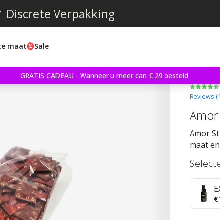
 Discrete Verpakking
ste maat
Sale
GRATIS CADEAU - Wanneer u meer dan € 29 besteld
Reviews (
Amor 
Amor St
maat en
Select
E
€