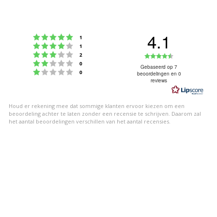
4.1
Beoordeling: 5 uit 5 sterren
stemmen
1
Beoordeling: 4 uit 5 sterren
stemmen
1
Beoordeling: 3 uit 5 sterren
Beoordeling
stemmen
2
Beoordeling: 2 uit 5 sterren
stemmen
0
4.1
Gebaseerd op 7
Beoordeling: 1 uit 5 sterren
stemmen
0
beoordelingen en 0
uit
reviews
5
sterren
Houd er rekening mee dat sommige klanten ervoor kiezen om een
beoordeling achter te laten zonder een recensie te schrijven. Daarom zal
het aantal beoordelingen verschillen van het aantal recensies.