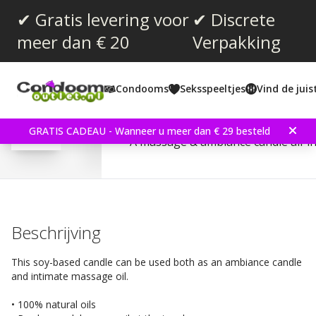
✔ Gratis levering voor
✔ Discrete
meer dan € 20
Verpakking
Gemiddelde beoordeling:
4.1
(
aantal stemmen:
7
)
Condooms
Seksspeeltjes
Vind de jui
Shunga Massage Candle 
GRATIS CADEAU - Wanneer u meer dan € 29 besteld
A massage & ambiance candle all-i
Beschrijving
This soy-based candle can be used both as an ambiance candle
and intimate massage oil.
• 100% natural oils