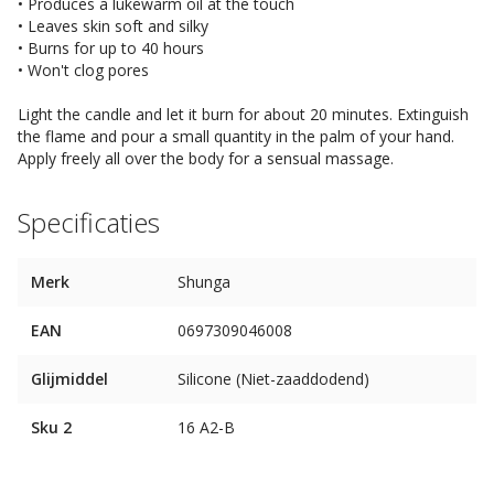
• Produces a lukewarm oil at the touch
• Leaves skin soft and silky
• Burns for up to 40 hours
• Won't clog pores
Light the candle and let it burn for about 20 minutes. Extinguish
the flame and pour a small quantity in the palm of your hand.
Apply freely all over the body for a sensual massage.
Specificaties
Merk
Shunga
EAN
0697309046008
Glijmiddel
Silicone (Niet-zaaddodend)
Sku 2
16 A2-B