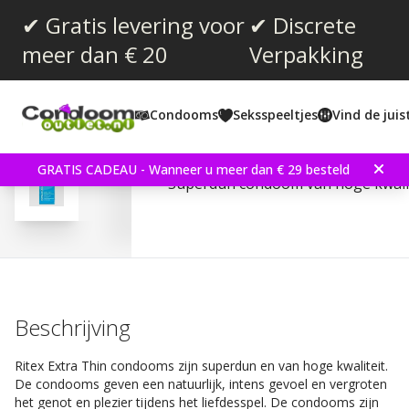
✔ Gratis levering voor
✔ Discrete
meer dan € 20
Verpakking
Gemiddelde beoordeling:
4.5
(
aantal stemmen:
2
)
Condooms
Seksspeeltjes
Vind de jui
Ritex Extra Thin 8 stuk
GRATIS CADEAU - Wanneer u meer dan € 29 besteld
Superdun condoom van hoge kwalit
Beschrijving
Ritex Extra Thin condooms zijn superdun en van hoge kwaliteit.
De condooms geven een natuurlijk, intens gevoel en vergroten
het genot en plezier tijdens het liefdesspel. De condooms zijn