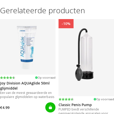
Gerelateerde producten
-10%
Beoordeling:
4.2 uit 5 sterren
Op voorraad
Joy Division AQUAglide 50ml
glijmiddel
Een van de meest gewaardeerde en
populaire glijmiddelen op waterbasis
Beoordeling:
4.3 uit 5 sterren
Op voorraad
Classic Penis Pump
€4.99
PUMPED biedt verschillende
penisvergrotende apparaten voor