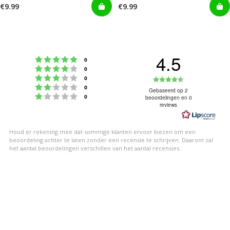
€9.99
€9.99
4.5
Beoordeling: 5 uit 5 sterren
stemmen
0
Beoordeling: 4 uit 5 sterren
stemmen
0
Beoordeling: 3 uit 5 sterren
Beoordeling
stemmen
0
Beoordeling: 2 uit 5 sterren
stemmen
0
4.5
Gebaseerd op 2
Beoordeling: 1 uit 5 sterren
stemmen
0
beoordelingen en 0
uit
reviews
5
sterren
Houd er rekening mee dat sommige klanten ervoor kiezen om een
beoordeling achter te laten zonder een recensie te schrijven. Daarom zal
het aantal beoordelingen verschillen van het aantal recensies.