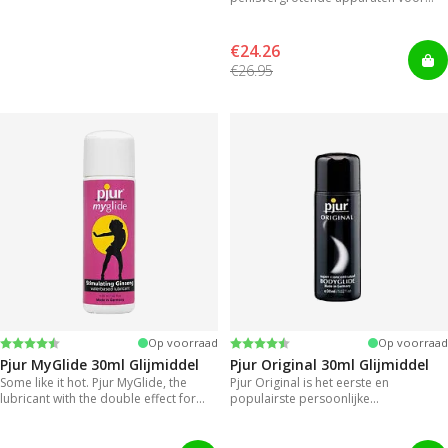
direct resultaat.
€24.26
€26.95
Beoordeling:
4.2 uit 5 sterren
Beoordeling:
4.2 uit 5 sterren
Op voorraad
Op voorraad
Pjur MyGlide 30ml Glijmiddel
Pjur Original 30ml Glijmiddel
Some like it hot. Pjur MyGlide, the
Pjur Original is het eerste en
lubricant with the double effect for
populairste persoonlijke
women.
siliconeglijmiddel ter wereld.