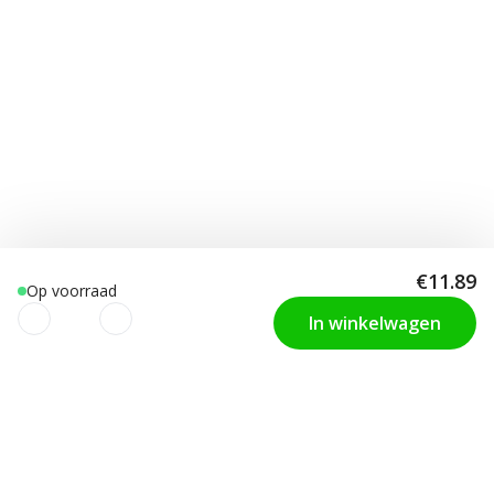
€11.89
Op voorraad
In winkelwagen
We gebruiken cookies om uw
KLANTENDIENST