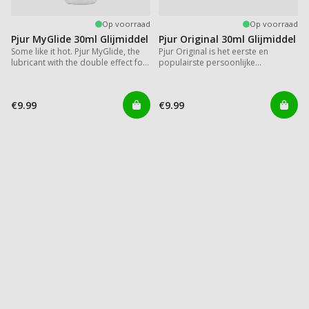
Op voorraad
Op voorraad
Pjur MyGlide 30ml Glijmiddel
Pjur Original 30ml Glijmiddel
Some like it hot. Pjur MyGlide, the
Pjur Original is het eerste en
lubricant with the double effect for
populairste persoonlijke
women.
siliconeglijmiddel ter wereld.
€9.99
€9.99