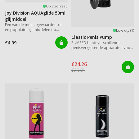
Op voorraad
Joy Division AQUAglide 50ml
glijmiddel
Een van de meest gewaardeerde
en populaire glijmiddelen op
Low qty (1)
waterbasis
Classic Penis Pump
€4.99
PUMPED biedt verschillende
penisvergrotende apparaten voor
direct resultaat.
€24.26
€26.95