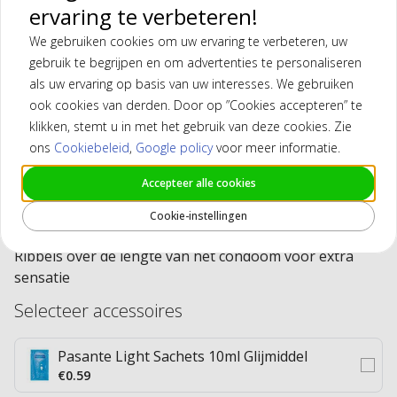
ervaring te verbeteren!
We gebruiken cookies om uw ervaring te verbeteren, uw
gebruik te begrijpen en om advertenties te personaliseren
als uw ervaring op basis van uw interesses. We gebruiken
ook cookies van derden. Door op ”Cookies accepteren” te
klikken, stemt u in met het gebruik van deze cookies. Zie
ons
Cookiebeleid
,
Google policy
voor meer informatie.
Accepteer alle cookies
Pasante Ribbed Passion 12 stuks
Cookie-instellingen
Condooms
Ribbels over de lengte van het condoom voor extra
sensatie
Selecteer accessoires
Pasante Light Sachets 10ml Glijmiddel
€0.59