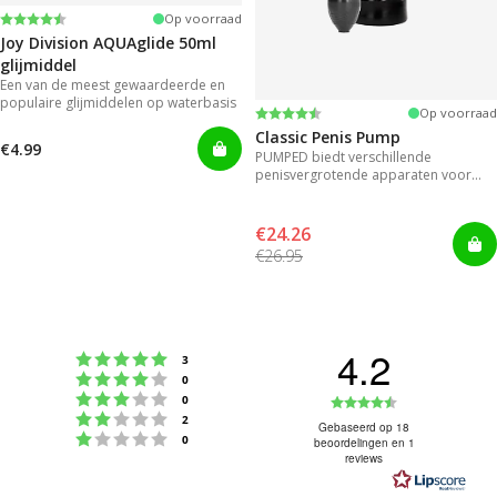
Beoordeling:
4.2 uit 5 sterren
Op voorraad
Joy Division AQUAglide 50ml
glijmiddel
Een van de meest gewaardeerde en
populaire glijmiddelen op waterbasis
Beoordeling:
4.3 uit 5 sterren
Op voorraad
Classic Penis Pump
€4.99
PUMPED biedt verschillende
penisvergrotende apparaten voor
direct resultaat.
€24.26
€26.95
4.2
Beoordeling: 5 uit 5 sterren
stemmen
3
Beoordeling: 4 uit 5 sterren
stemmen
0
Beoordeling: 3 uit 5 sterren
Beoordeling
stemmen
0
Beoordeling: 2 uit 5 sterren
stemmen
2
4.2
Gebaseerd op 18
Beoordeling: 1 uit 5 sterren
stemmen
0
beoordelingen en 1
uit
reviews
5