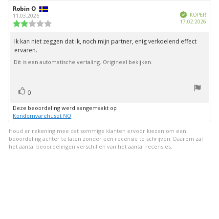
sterren
Auteur
Robin O
Beoordelingsdatum:
Geverifieerd
van
KOPER
11.03.2026
Aank
17.02.2026
deze
Beoordeling:
beoordeling:
2.0
uit
Ik kan niet zeggen dat ik, noch mijn partner, enig verkoelend effect
Beoordelingstekst:
5
ervaren.
sterren
Dit is een automatische vertaling. Origineel bekijken.
stem(men)
Stem
0
omhoog
Deze beoordeling werd aangemaakt op
Kondomvarehuset NO
Houd er rekening mee dat sommige klanten ervoor kiezen om een
beoordeling achter te laten zonder een recensie te schrijven. Daarom zal
het aantal beoordelingen verschillen van het aantal recensies.