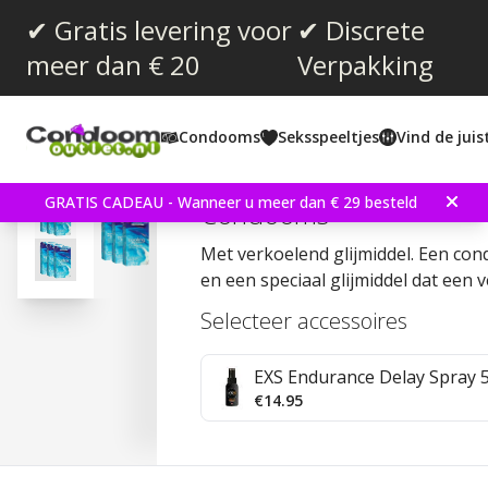
✔ Gratis levering voor
✔ Discrete
meer dan € 20
Verpakking
Gemiddelde beoordeling:
4.2
(
aantal stemmen:
18
)
Condooms
Seksspeeltjes
Vind de jui
Reviews (
1
)
Pasante Cooling Sensatio
GRATIS CADEAU - Wanneer u meer dan € 29 besteld
Condooms
Met verkoelend glijmiddel. Een co
en een speciaal glijmiddel dat een 
Selecteer accessoires
EXS Endurance Delay Spray 
€14.95