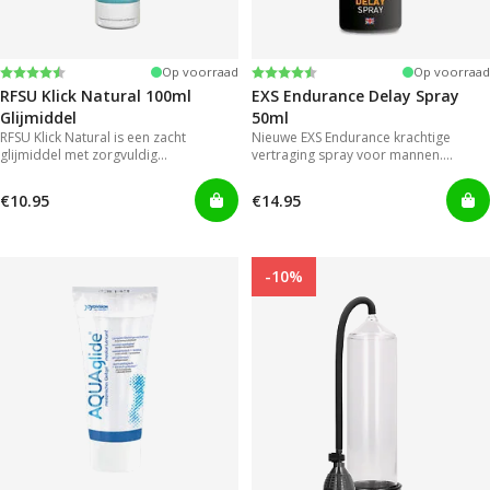
Beoordeling:
4.4 uit 5 sterren
Beoordeling:
4.2 uit 5 sterren
Op voorraad
Op voorraad
RFSU Klick Natural 100ml
EXS Endurance Delay Spray
Glijmiddel
50ml
RFSU Klick Natural is een zacht
Nieuwe EXS Endurance krachtige
glijmiddel met zorgvuldig
vertraging spray voor mannen.
geselecteerde ingrediënten. Zo blijft
Mannen hoeven niet langer genoegen
het extra lang glijden.
te nemen met gels die onhandig en
€10.95
€14.95
rommelig zijn in gebruik.
-10%