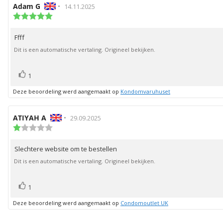
Auteur
Adam G
•
Beoordelingsdatum:
14.11.2025
van
Beoordeling:
5.0
deze
uit
beoordeling:
Ffff
Beoordelingstekst:
5
sterren
Dit is een automatische vertaling. Origineel bekijken.
stem(men)
Stem
1
omhoog
Deze beoordeling werd aangemaakt op
Kondomvaruhuset
Auteur
ATIYAH A
•
Beoordelingsdatum:
29.09.2025
van
Beoordeling:
1.0
deze
uit
beoordeling:
Slechtere website om te bestellen
Beoordelingstekst:
5
sterren
Dit is een automatische vertaling. Origineel bekijken.
stem(men)
Stem
1
omhoog
Deze beoordeling werd aangemaakt op
Condomoutlet UK