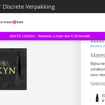
 Discrete Verpakking
ste maat
Sale
GRATIS CADEAU - Wanneer u meer dan € 29 besteld
Reviews (
Mates
Bijna ne
condoom 
voor een
Select
E
€