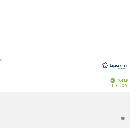
eling:
ws
n
KOPER
Geverifieerd
Aan
21.04.2026