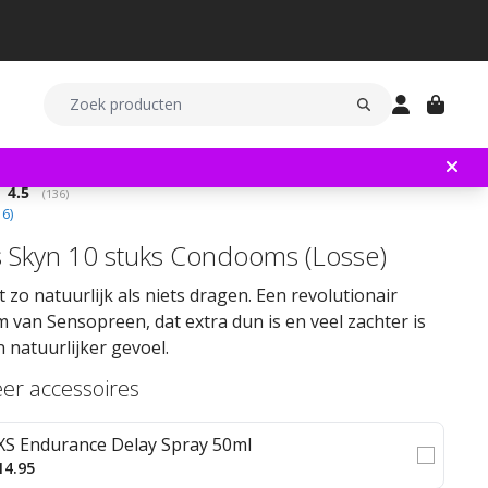
Gemiddelde beoordeling:
4.5
(
aantal stemmen:
136
)
16
)
 Skyn 10 stuks Condooms (Losse)
t zo natuurlijk als niets dragen. Een revolutionair
van Sensopreen, dat extra dun is en veel zachter is
 natuurlijker gevoel.
eer accessoires
XS Endurance Delay Spray 50ml
14.95