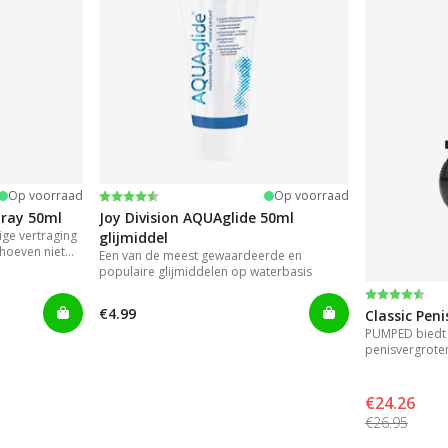
Beoordeling:
4.2 uit 5 sterren
Op voorraad
Op voorraad
pray 50ml
Joy Division AQUAglide 50ml
ge vertraging
glijmiddel
hoeven niet
Een van de meest gewaardeerde en
t gels die
populaire glijmiddelen op waterbasis
 gebruik.
Beoordeli
4.2 uit 5 s
€4.99
Classic Pen
PUMPED biedt 
penisvergrote
resultaat.
€24.26
€26.95