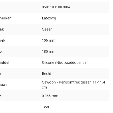
05011831087004
merken
Latexvrij
ak
Geeen
rek
106 mm
o
180 mm
middel
Silicone (Niet-zaaddodend)
m
Recht
Gewoon - Penisomtrek tussen 11-11,4
maat
cm
e
0.065 mm
Teat