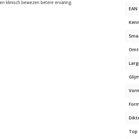
een klinisch bewezen betere ervaring.
EAN
Ken
Sma
Omt
Larg
Glij
Vor
For
Dikt
Top