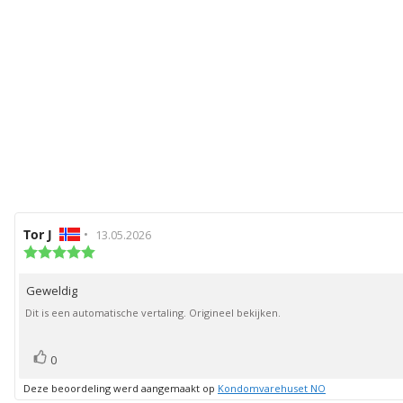
Auteur
Tor J
•
Beoordelingsdatum:
13.05.2026
van
Beoordeling:
5.0
deze
uit
beoordeling:
Geweldig
Beoordelingstekst:
5
sterren
Dit is een automatische vertaling. Origineel bekijken.
stem(men)
Stem
0
omhoog
Deze beoordeling werd aangemaakt op
Kondomvarehuset NO