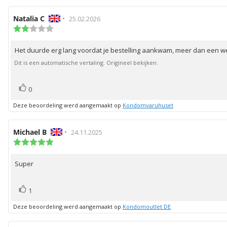
Auteur
Natalia C
•
Beoordelingsdatum:
25.02.2026
van
Beoordeling:
2.0
deze
uit
beoordeling:
Het duurde erg lang voordat je bestelling aankwam, meer dan een we
Beoordelingstekst:
5
sterren
Dit is een automatische vertaling. Origineel bekijken.
stem(men)
Stem
0
omhoog
Deze beoordeling werd aangemaakt op
Kondomvaruhuset
Auteur
Michael B
•
Beoordelingsdatum:
24.11.2025
van
Beoordeling:
5.0
deze
uit
beoordeling:
Super
Beoordelingstekst:
5
sterren
stem(men)
Stem
1
omhoog
Deze beoordeling werd aangemaakt op
Kondomoutlet DE