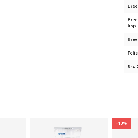
Bree
Bree
kop
Bree
Folie
Sku 
-10%