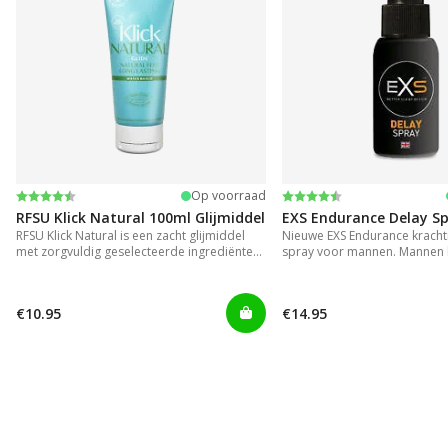
Beoordeling:
4.2 uit 5 sterren
Beoordeling:
4.3 uit 5 sterren
Op voorraad
RFSU Klick Natural 100ml Glijmiddel
EXS Endurance Delay S
RFSU Klick Natural is een zacht glijmiddel
Nieuwe EXS Endurance krachti
met zorgvuldig geselecteerde ingrediënten.
spray voor mannen. Mannen 
Zo blijft het extra lang glijden.
langer genoegen te nemen me
onhandig en rommelig zijn in
€10.95
€14.95