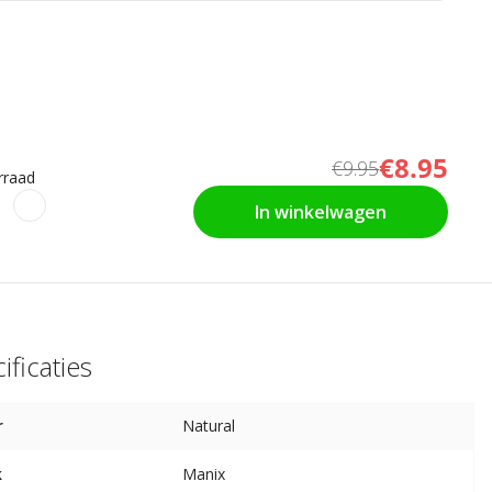
€8.95
€9.95
rraad
In winkelwagen
ificaties
r
Natural
k
Manix