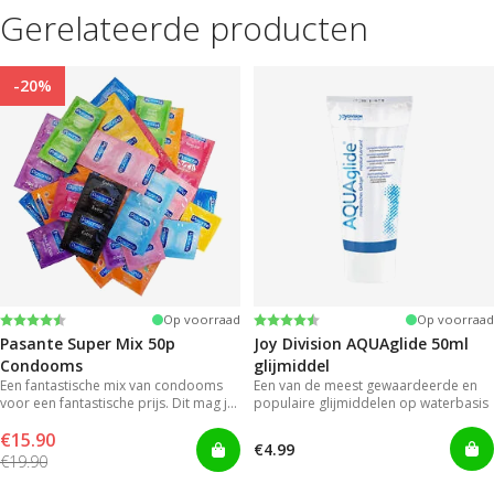
Gerelateerde producten
-20%
Beoordeling:
4.4 uit 5 sterren
Beoordeling:
4.2 uit 5 sterren
Op voorraad
Op voorraad
Pasante Super Mix 50p
Joy Division AQUAglide 50ml
Condooms
glijmiddel
Een fantastische mix van condooms
Een van de meest gewaardeerde en
voor een fantastische prijs. Dit mag je
populaire glijmiddelen op waterbasis
niet missen
€15.90
€4.99
€19.90