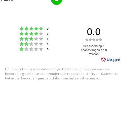
0.0
Beoordeling: 5 uit 5 sterren
stemmen
0
Beoordeling: 4 uit 5 sterren
stemmen
0
Beoordeling: 3 uit 5 sterren
Beoordeling
stemmen
0
Beoordeling: 2 uit 5 sterren
stemmen
0
0.0
Gebaseerd op 0
Beoordeling: 1 uit 5 sterren
stemmen
0
beoordelingen en 0
uit
reviews
5
sterren
Houd er rekening mee dat sommige klanten ervoor kiezen om een
beoordeling achter te laten zonder een recensie te schrijven. Daarom zal
het aantal beoordelingen verschillen van het aantal recensies.