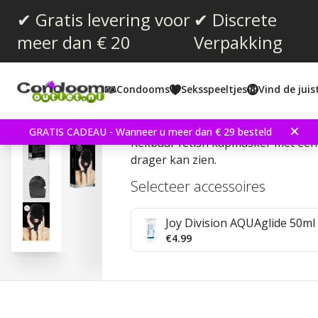
✔ Gratis levering voor
✔ Discrete
meer dan € 20
Verpakking
Gemiddelde beoordeling:
0.0
(
aantal stemmen:
0
)
Condooms
Seksspeeltjes
Vind de jui
Mask with Mouth Openi
GRATIS CADEAU - Wanneer u meer dan € 29 besteld
Rekbaar fetish kapmasker met één
drager kan zien.
Selecteer accessoires
Joy Division AQUAglide 50ml 
€4.99