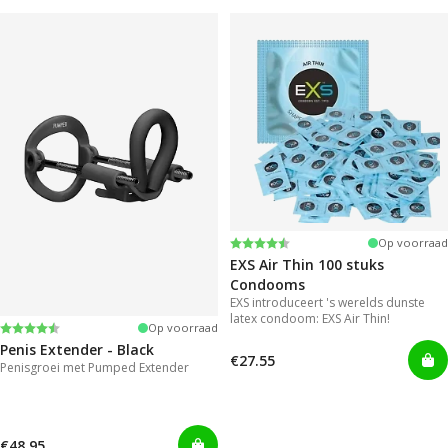
Beoordeling:
4.6 uit 5 sterren
Op voorraad
EXS Air Thin 100 stuks
Condooms
EXS introduceert 's werelds dunste
latex condoom: EXS Air Thin!
Beoordeling:
4.4 uit 5 sterren
Op voorraad
Penis Extender - Black
€27.55
Penisgroei met Pumped Extender
€48.95