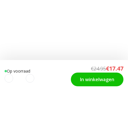
€17.47
€24.95
Op voorraad
In winkelwagen
We gebruiken cookies om uw
KLANTENDIENST
Contact