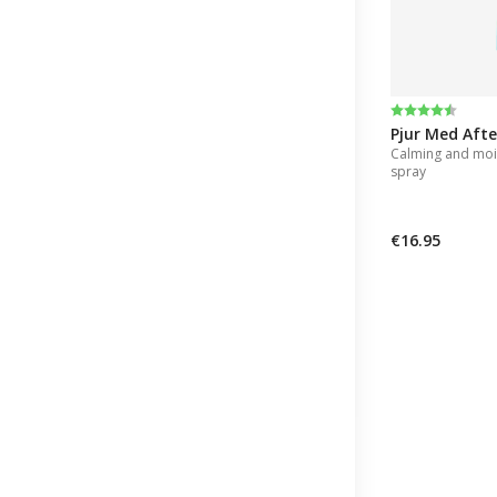
Beoordeling
4.2 uit 5 ste
Pjur Med Aft
Calming and mois
spray
€16.95