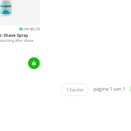
:
rren
Low qty (3)
er-Shave Spray
turizing after-shave
pagina 1 van 1
Eerder