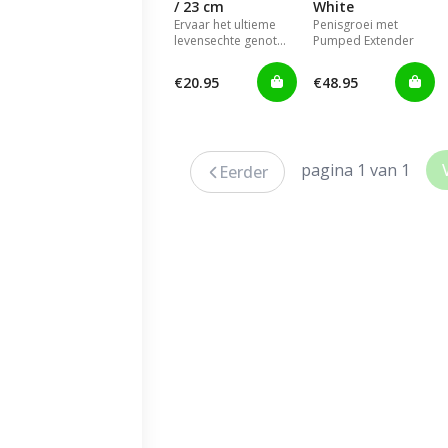
/ 23 cm
White
Ervaar het ultieme
Penisgroei met
levensechte genot
Pumped Extender
met deze
hoogwaardige,
€20.95
€48.95
lichaamsveilige dildo.
pagina 1 van 1
Eerder