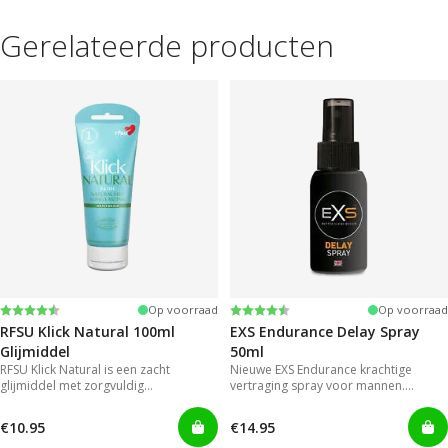
Gerelateerde producten
Beoordeling:
4.4 uit 5 sterren
Beoordeling:
4.2 uit 5 sterren
Op voorraad
Op voorraad
RFSU Klick Natural 100ml
EXS Endurance Delay Spray
Glijmiddel
50ml
RFSU Klick Natural is een zacht
Nieuwe EXS Endurance krachtige
glijmiddel met zorgvuldig
vertraging spray voor mannen.
geselecteerde ingrediënten. Zo blijft
Mannen hoeven niet langer genoegen
het extra lang glijden.
te nemen met gels die onhandig en
€10.95
€14.95
rommelig zijn in gebruik.