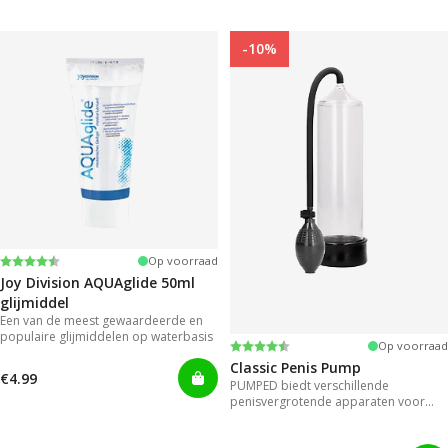
-10%
Beoordeling:
4.2 uit 5 sterren
Op voorraad
Joy Division AQUAglide 50ml
glijmiddel
Een van de meest gewaardeerde en
populaire glijmiddelen op waterbasis
Beoordeling:
4.3 uit 5 sterren
Op voorraad
Classic Penis Pump
€4.99
PUMPED biedt verschillende
penisvergrotende apparaten voor
direct resultaat.