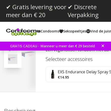
✔ Gratis levering voor
✔ Discrete
meer dan € 20
Verpakking
Gemiddelde beoordeling:
4.7
(
aantal stemmen:
3
)
Condooms
Seksspeeltjes
Vind de jui
Glyde Strawberry 100 s
GRATIS CADEAU - Wanneer u meer dan € 29 besteld
Een veganistisch condoom met aa
Selecteer accessoires
EXS Endurance Delay Spray 
€14.95
Beschrijving