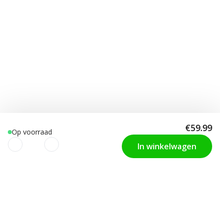
€59.99
Op voorraad
In winkelwagen
We gebruiken cookies om uw
KLANTENDIENST