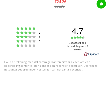
€24.26
€26.95
4.7
Beoordeling: 5 uit 5 sterren
stemmen
0
Beoordeling: 4 uit 5 sterren
stemmen
0
Beoordeling: 3 uit 5 sterren
Beoordeling
stemmen
0
Beoordeling: 2 uit 5 sterren
stemmen
0
4.7
Gebaseerd op 3
Beoordeling: 1 uit 5 sterren
stemmen
0
beoordelingen en 0
uit
reviews
5
sterren
Houd er rekening mee dat sommige klanten ervoor kiezen om een
beoordeling achter te laten zonder een recensie te schrijven. Daarom zal
het aantal beoordelingen verschillen van het aantal recensies.