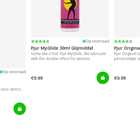
Beoordeling:
4.2 uit 5 sterren
Beoordeli
4.2 uit 5 s
Op voorraad
Pjur MyGlide 30ml Glijmiddel
Pjur Origina
Some like it hot. Pjur MyGlide, the lubricant
Pjur Original i
with the double effect for women.
persoonlijke si
Op voorraad
€9.99
€9.99
voor direct