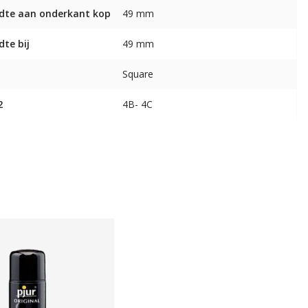
dte aan onderkant kop
49 mm
dte bij
49 mm
Square
2
4B- 4C