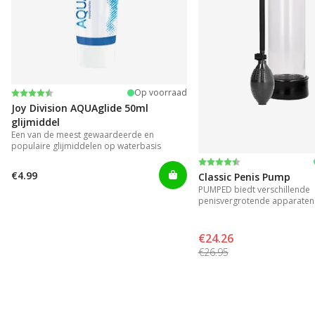
Beoordeling:
4.2 uit 5 sterren
Op voorraad
Joy Division AQUAglide 50ml
glijmiddel
Een van de meest gewaardeerde en
populaire glijmiddelen op waterbasis
Beoordeling:
4.3 uit 5 sterren
€4.99
Classic Penis Pump
PUMPED biedt verschillende
penisvergrotende apparaten 
resultaat.
€24.26
€26.95