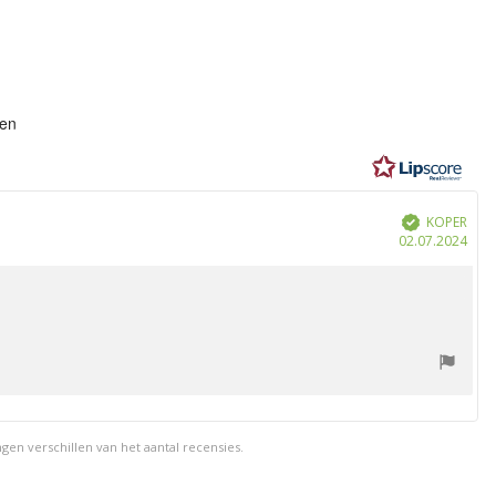
eling:
gen
n
KOPER
Geverifieerd
Aan
02.07.2024
en verschillen van het aantal recensies.