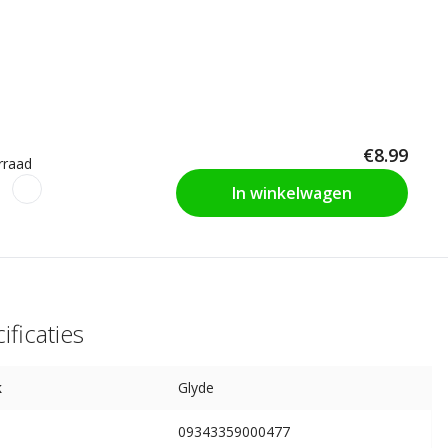
€8.99
rraad
In winkelwagen
ificaties
k
Glyde
09343359000477