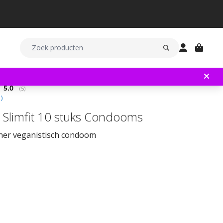
Gemiddelde beoordeling:
5.0
(
aantal stemmen:
5
)
1
)
 Slimfit 10 stuks Condooms
iner veganistisch condoom