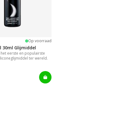
ng:
terren
Op voorraad
l 30ml Glijmiddel
s het eerste en populairste
liconeglijmiddel ter wereld.