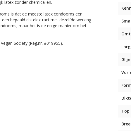
k latex zonder chemicaliën.
Ken
ndooms is dat de meeste latex condooms een
een bepaald distelextract met dezelfde werking
Sma
 condooms, maar het is de enige manier om het
Omt
 Vegan Society (Reg.nr. #019955).
Larg
Glij
Vor
For
Dikt
Top
Bree