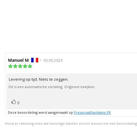
Auteur
Manuel M
•
Beoordelingsdatum:
03.09.2024
van
Beoordeling:
5.0
deze
uit
beoordeling:
Levering op tijd. Niets te zeggen.
Beoordelingstekst:
5
sterren
Dit is een automatische vertaling. Origineel bekijken.
stem(men)
Stem
0
omhoog
Deze beoordeling werd aangemaakt op
Preservatifsenligne FR
Houd er rekening mee dat sommige klanten ervoor kiezen om een beoordeling ach