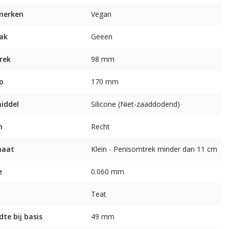
merken
Vegan
ak
Geeen
rek
98 mm
o
170 mm
middel
Silicone (Niet-zaaddodend)
m
Recht
maat
Klein - Penisomtrek minder dan 11 cm
e
0.060 mm
Teat
dte bij basis
49 mm