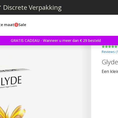
 Discrete Verpakking
ste maat
Sale
GRATIS CADEAU - Wanneer u meer dan € 29 besteld
Reviews (
Glyde
Een kle