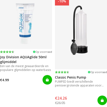
-10%
Beoordeling:
4.2 uit 5 sterren
Op voorraad
Joy Division AQUAglide 50ml
glijmiddel
Een van de meest gewaardeerde en
populaire glijmiddelen op waterbasis
Beoordeling:
4.3 uit 5 sterren
Op voorraad
Classic Penis Pump
€4.99
PUMPED biedt verschillende
penisvergrotende apparaten voor
direct resultaat.
€24.26
€26.95