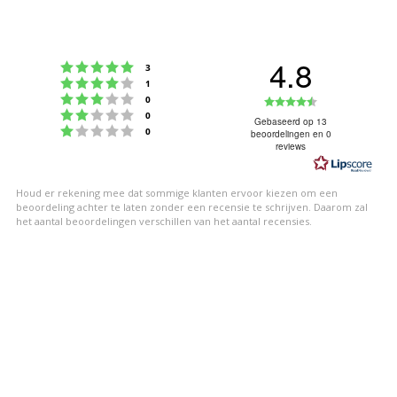
4.8
Beoordeling: 5 uit 5 sterren
stemmen
3
Beoordeling: 4 uit 5 sterren
stemmen
1
Beoordeling: 3 uit 5 sterren
Beoordeling
stemmen
0
Beoordeling: 2 uit 5 sterren
stemmen
0
4.8
Gebaseerd op 13
Beoordeling: 1 uit 5 sterren
stemmen
0
beoordelingen en 0
uit
reviews
5
sterren
Houd er rekening mee dat sommige klanten ervoor kiezen om een
beoordeling achter te laten zonder een recensie te schrijven. Daarom zal
het aantal beoordelingen verschillen van het aantal recensies.