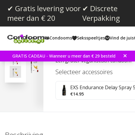
✔ Gratis levering voor
✔ Discrete
meer dan € 20
Verpakking
Gemiddelde beoordeling:
4.8
(
aantal stemmen:
13
)
Condooms
Seksspeeltjes
Vind de jui
Glyde Maxi 10 stuks Co
GRATIS CADEAU - Wanneer u meer dan € 29 besteld
Een groter veganistisch condoom
Selecteer accessoires
EXS Endurance Delay Spray 
€14.95
Beschrijving