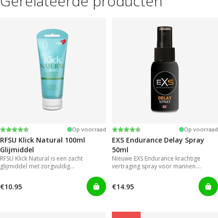
Gerelateerde producten
Beoordeling:
4.4 uit 5 sterren
Beoordeling:
4.2 uit 5 sterren
Op voorraad
Op voorraad
RFSU Klick Natural 100ml
EXS Endurance Delay Spray
Glijmiddel
50ml
RFSU Klick Natural is een zacht
Nieuwe EXS Endurance krachtige
glijmiddel met zorgvuldig
vertraging spray voor mannen.
geselecteerde ingrediënten. Zo blijft
Mannen hoeven niet langer genoegen
het extra lang glijden.
te nemen met gels die onhandig en
€10.95
€14.95
rommelig zijn in gebruik.