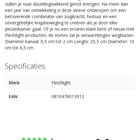
zullen je naar duizelingwekkend genot brengen. Na meer dan
een jaar van ontwikkeling is deze sleeve ontworpen om een
betoverende combinatie van zuigkracht, textuur en een
onvergetelijke knijpbeweging te creëren als je door elke
plezierkamer gaat. Of je nu een ervaren klant bent of nieuw met
Fleshlight producten, de Vortex zal je verwachtingen wegblazen.
Diameter kanaal: 0,5 cm tot 2 cm Lengte: 25,5 cm Diameter: 10
cm tot 6,5 cm
Specificaties
Merk
Fleshlight
EAN
0810476013912
Beoordeling: 5 uit 5 sterren
stemmen
0