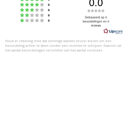
0.0
Beoordeling: 4 uit 5 sterren
stemmen
0
Beoordeling: 3 uit 5 sterren
Beoordeling
stemmen
0
Beoordeling: 2 uit 5 sterren
stemmen
0
0.0
Gebaseerd op 0
Beoordeling: 1 uit 5 sterren
stemmen
0
beoordelingen en 0
uit
reviews
5
sterren
Houd er rekening mee dat sommige klanten ervoor kiezen om een
beoordeling achter te laten zonder een recensie te schrijven. Daarom zal
het aantal beoordelingen verschillen van het aantal recensies.