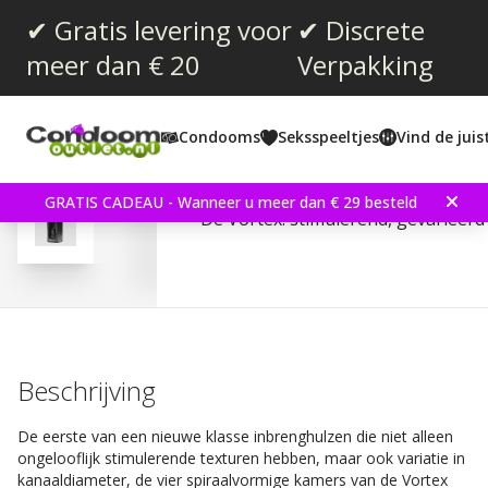
✔ Gratis levering voor
✔ Discrete
meer dan € 20
Verpakking
Gemiddelde beoordeling:
0.0
(
aantal stemmen:
0
)
Condooms
Seksspeeltjes
Vind de jui
Fleshlight - Pink Lady Vo
GRATIS CADEAU - Wanneer u meer dan € 29 besteld
De Vortex: stimulerend, gevarieerd 
Beschrijving
De eerste van een nieuwe klasse inbrenghulzen die niet alleen
ongelooflijk stimulerende texturen hebben, maar ook variatie in
kanaaldiameter, de vier spiraalvormige kamers van de Vortex