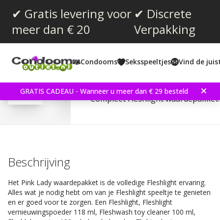
✔ Gratis levering voor
✔ Discrete
meer dan € 20
Verpakking
Gemiddelde beoordeling:
0.0
(
aantal stemmen:
0
)
Condooms
Seksspeeltjes
Vind de jui
Fleshlight - Pink Lady Va
GRATIS CADEAU - Wanneer u meer dan € 29 besteld
Compleet Fleshlight waardepakket.
Beschrijving
Het Pink Lady waardepakket is de volledige Fleshlight ervaring.
Alles wat je nodig hebt om van je Fleshlight speeltje te genieten
en er goed voor te zorgen. Een Fleshlight, Fleshlight
vernieuwingspoeder 118 ml, Fleshwash toy cleaner 100 ml,