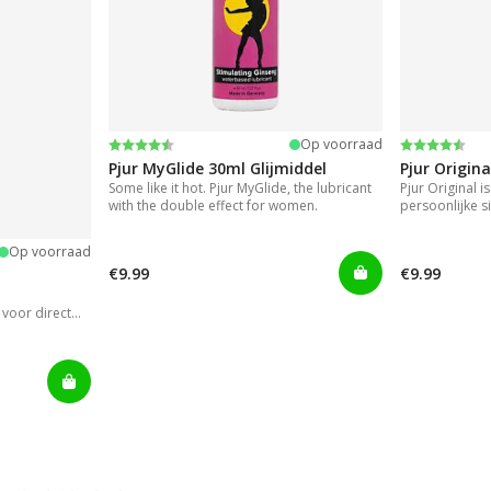
Beoordeling:
4.2 uit 5 sterren
Beoordeli
4.2 uit 5 s
Op voorraad
Pjur MyGlide 30ml Glijmiddel
Pjur Origina
Some like it hot. Pjur MyGlide, the lubricant
Pjur Original i
with the double effect for women.
persoonlijke si
Op voorraad
€9.99
€9.99
voor direct