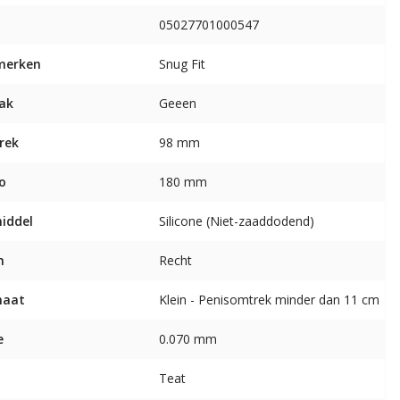
05027701000547
merken
Snug Fit
ak
Geeen
rek
98 mm
o
180 mm
middel
Silicone (Niet-zaaddodend)
m
Recht
maat
Klein - Penisomtrek minder dan 11 cm
e
0.070 mm
Teat