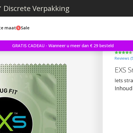
 Discrete Verpakking
ste maat
Sale
GRATIS CADEAU - Wanneer u meer dan € 29 besteld
Reviews (
EXS S
Iets str
Inhoud