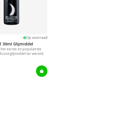
ng:
terren
Op voorraad
l 30ml Glijmiddel
s het eerste en populairste
liconeglijmiddel ter wereld.