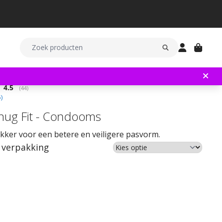
Gemiddelde beoordeling:
4.5
(
aantal stemmen:
44
)
5
)
nug Fit - Condooms
akker voor een betere en veiligere pasvorm.
 verpakking