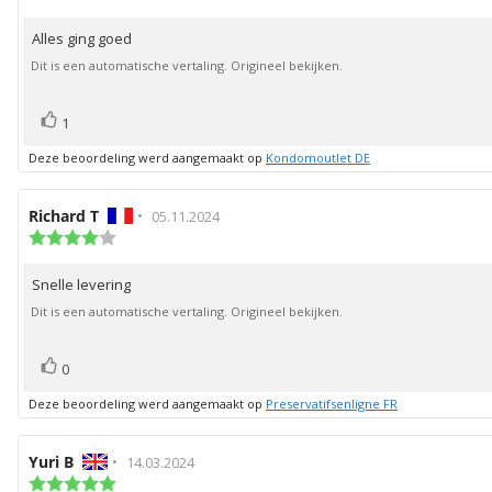
4.0
deze
uit
beoordeling:
Alles ging goed
Beoordelingstekst:
5
sterren
Dit is een automatische vertaling. Origineel bekijken.
stem(men)
Stem
1
omhoog
Deze beoordeling werd aangemaakt op
Kondomoutlet DE
Auteur
Richard T
•
Beoordelingsdatum:
05.11.2024
van
Beoordeling:
4.0
deze
uit
beoordeling:
Snelle levering
Beoordelingstekst:
5
sterren
Dit is een automatische vertaling. Origineel bekijken.
stem(men)
Stem
0
omhoog
Deze beoordeling werd aangemaakt op
Preservatifsenligne FR
Auteur
Yuri B
•
Beoordelingsdatum:
14.03.2024
van
Beoordeling: