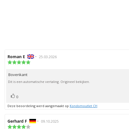
Auteur
Roman E
•
Beoordelingsdatum:
25.03.2026
van
Beoordeling:
5.0
deze
uit
beoordeling:
Bovenkant
Beoordelingstekst:
5
sterren
Dit is een automatische vertaling. Origineel bekijken.
stem(men)
Stem
0
omhoog
Deze beoordeling werd aangemaakt op
Kondomoutlet CH
Auteur
Gerhard F
•
Beoordelingsdatum:
09.10.2025
van
Beoordeling: