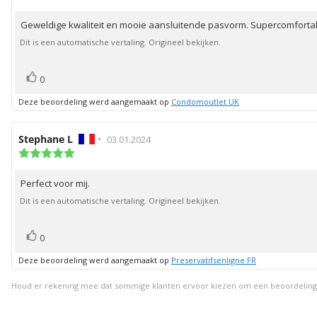
5.0
deze
uit
beoordeling:
Geweldige kwaliteit en mooie aansluitende pasvorm. Supercomforta
Beoordelingstekst:
5
sterren
Dit is een automatische vertaling. Origineel bekijken.
stem(men)
Stem
0
omhoog
Deze beoordeling werd aangemaakt op
Condomoutlet UK
Auteur
Stephane L
•
Beoordelingsdatum:
03.01.2024
van
Beoordeling:
5.0
deze
uit
beoordeling:
Perfect voor mij.
Beoordelingstekst:
5
sterren
Dit is een automatische vertaling. Origineel bekijken.
stem(men)
Stem
0
omhoog
Deze beoordeling werd aangemaakt op
Preservatifsenligne FR
Houd er rekening mee dat sommige klanten ervoor kiezen om een beoordeling ach