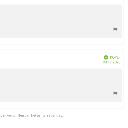
KOPER
Geverifieerd
Aan
08.12.2023
en verschillen van het aantal recensies.