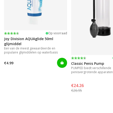
Beoordeling:
4.2 uit 5 sterren
Op voorraad
Joy Division AQUAglide 50ml
glijmiddel
Een van de meest gewaardeerde en
populaire glijmiddelen op waterbasis
Beoordeling:
4.3 uit 5 sterren
€4.99
Classic Penis Pump
PUMPED biedt verschillende
penisvergrotende apparaten 
resultaat.
€24.26
€26.95