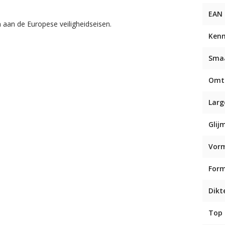
EAN
 aan de Europese veiligheidseisen.
Ken
Sma
Omt
Larg
Glij
Vor
For
Dikt
Top