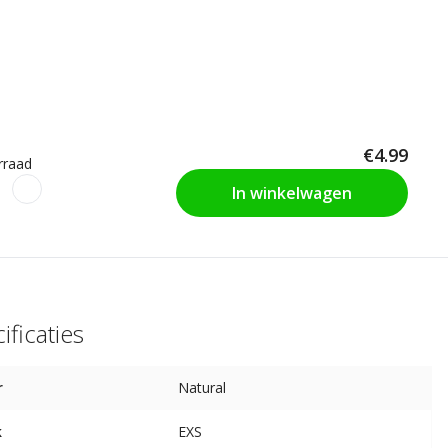
€4.99
rraad
In winkelwagen
ificaties
r
Natural
k
EXS