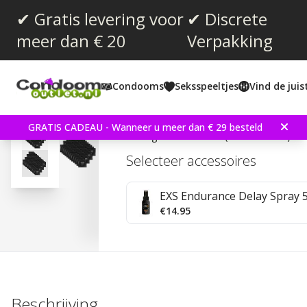
✔ Gratis levering voor
✔ Discrete
meer dan € 20
Verpakking
Gemiddelde beoordeling:
4.8
(
aantal stemmen:
48
)
Condooms
Seksspeeltjes
Vind de jui
Reviews (
3
)
EXS Jumbo 48 stuks Co
GRATIS CADEAU - Wanneer u meer dan € 29 besteld
Extra groot condoom (69 mm breed)
Selecteer accessoires
EXS Endurance Delay Spray 
€14.95
Beschrijving