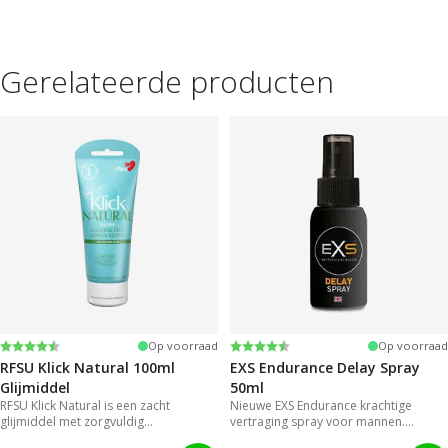
Gerelateerde producten
Beoordeling:
4.4 uit 5 sterren
Beoordeling:
4.2 uit 5 sterren
Op voorraad
Op voorraad
RFSU Klick Natural 100ml
EXS Endurance Delay Spray
Glijmiddel
50ml
RFSU Klick Natural is een zacht
Nieuwe EXS Endurance krachtige
glijmiddel met zorgvuldig
vertraging spray voor mannen.
geselecteerde ingrediënten. Zo blijft
Mannen hoeven niet langer genoegen