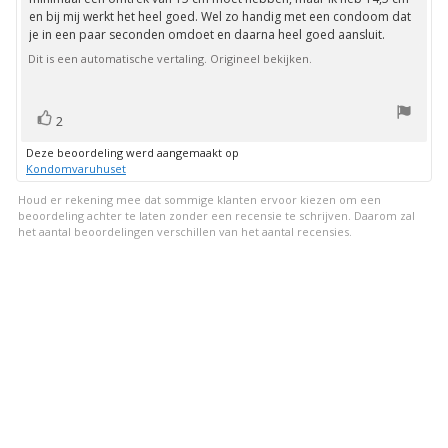
sterren
en bij mij werkt het heel goed. Wel zo handig met een condoom dat
je in een paar seconden omdoet en daarna heel goed aansluit.
Dit is een automatische vertaling. Origineel bekijken.
stem(men)
Stem
2
omhoog
Deze beoordeling werd aangemaakt op
Kondomvaruhuset
Houd er rekening mee dat sommige klanten ervoor kiezen om een
beoordeling achter te laten zonder een recensie te schrijven. Daarom zal
het aantal beoordelingen verschillen van het aantal recensies.