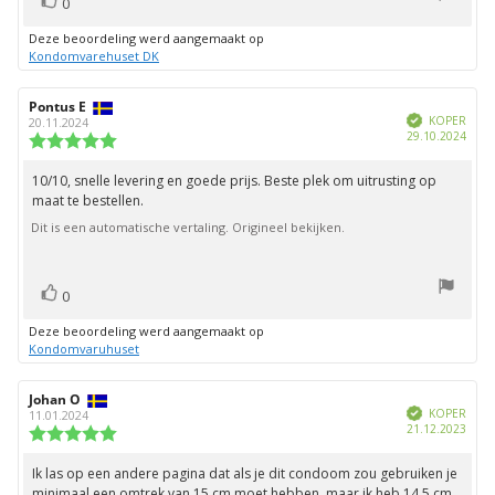
Stem
0
omhoog
Deze beoordeling werd aangemaakt op
Kondomvarehuset DK
Auteur
Pontus E
Beoordelingsdatum:
Geverifieerd
van
KOPER
20.11.2024
Aank
29.10.2024
deze
Beoordeling:
beoordeling:
5.0
uit
10/10, snelle levering en goede prijs. Beste plek om uitrusting op
Beoordelingstekst:
5
maat te bestellen.
sterren
Dit is een automatische vertaling. Origineel bekijken.
stem(men)
Stem
0
omhoog
Deze beoordeling werd aangemaakt op
Kondomvaruhuset
Auteur
Johan O
Beoordelingsdatum:
Geverifieerd
van
KOPER
11.01.2024
Aank
21.12.2023
deze
Beoordeling:
beoordeling:
5.0
uit
Ik las op een andere pagina dat als je dit condoom zou gebruiken je
Beoordelingstekst:
5
minimaal een omtrek van 15 cm moet hebben, maar ik heb 14,5 cm