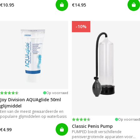
het extra lang glijden.
te nemen met gels die onhandig en
€10.95
€14.95
rommelig zijn in gebruik.
-10%
Beoordeling:
4.2 uit 5 sterren
Op voorraad
Joy Division AQUAglide 50ml
glijmiddel
Een van de meest gewaardeerde en
populaire glijmiddelen op waterbasis
Beoordeling:
4.3 uit 5 sterren
Op voorraad
Classic Penis Pump
€4.99
PUMPED biedt verschillende
penisvergrotende apparaten voor