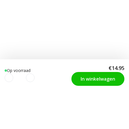
€14.95
Op voorraad
In winkelwagen
We gebruiken cookies om uw
KLANTENDIENST
Contact