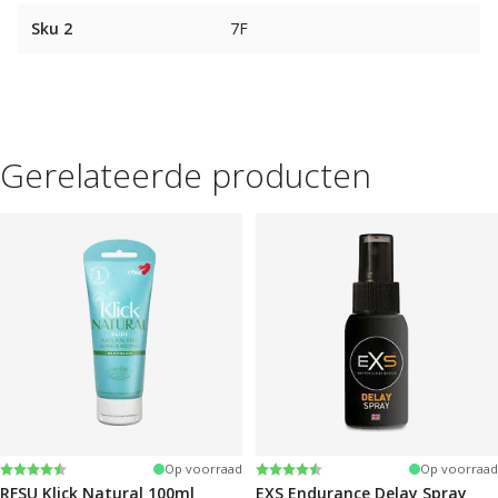
Sku 2
7F
Gerelateerde producten
Beoordeling:
4.4 uit 5 sterren
Beoordeling:
4.2 uit 5 sterren
Op voorraad
Op voorraad
RFSU Klick Natural 100ml
EXS Endurance Delay Spray