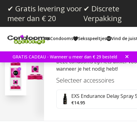
✔ Gratis levering voor
✔ Discrete
meer dan € 20
Verpakking
Gemiddelde beoordeling:
4.6
(
aantal stemmen:
43
)
Condooms
Seksspeeltjes
Vind de jui
Reviews (
1
)
EXS Extra Safe 12 stuks
GRATIS CADEAU - Wanneer u meer dan € 29 besteld
Deze condooms zijn iets dikker vo
wanneer je het nodig hebt!
Selecteer accessoires
EXS Endurance Delay Spray 
€14.95