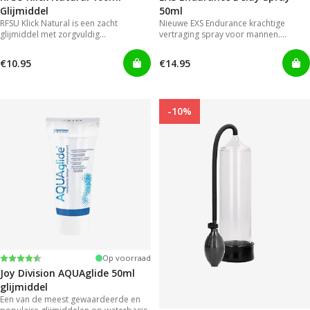
Glijmiddel
50ml
RFSU Klick Natural is een zacht
Nieuwe EXS Endurance krachtige
glijmiddel met zorgvuldig
vertraging spray voor mannen.
geselecteerde ingrediënten. Zo blijft
Mannen hoeven niet langer genoegen
het extra lang glijden.
te nemen met gels die onhandig en
€10.95
€14.95
rommelig zijn in gebruik.
-10%
Beoordeling:
4.2 uit 5 sterren
Op voorraad
Joy Division AQUAglide 50ml
glijmiddel
Een van de meest gewaardeerde en