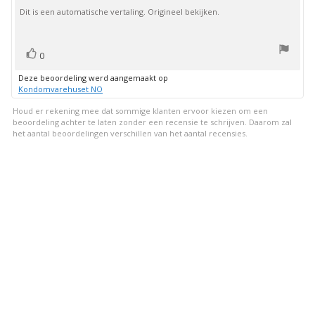
5
Dit is een automatische vertaling. Origineel bekijken.
sterren
stem(men)
Stem
0
omhoog
Deze beoordeling werd aangemaakt op
Kondomvarehuset NO
Houd er rekening mee dat sommige klanten ervoor kiezen om een
beoordeling achter te laten zonder een recensie te schrijven. Daarom zal
het aantal beoordelingen verschillen van het aantal recensies.