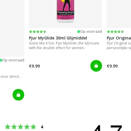
Beoordeling:
4.2 uit 5 sterren
Beoordeli
4.2 uit 5 s
Op voorraad
Pjur MyGlide 30ml Glijmiddel
Pjur Origina
Some like it hot. Pjur MyGlide, the lubricant
Pjur Original i
with the double effect for women.
persoonlijke si
Op voorraad
€9.99
€9.99
voor direct
Beoordeling: 5 uit 5 sterren
stemmen
4