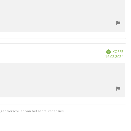
KOPER
Geverifieerd
Aan
16.02.2024
en verschillen van het aantal recensies.