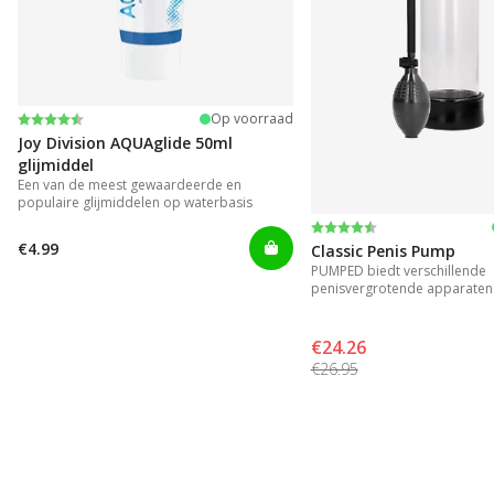
Beoordeling:
4.2 uit 5 sterren
Op voorraad
Joy Division AQUAglide 50ml
glijmiddel
Een van de meest gewaardeerde en
populaire glijmiddelen op waterbasis
Beoordeling:
4.3 uit 5 sterren
€4.99
Classic Penis Pump
PUMPED biedt verschillende
penisvergrotende apparaten 
resultaat.
€24.26
€26.95