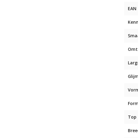
EAN
Ken
Sma
Omt
Larg
Glij
Vor
For
Top
Bree