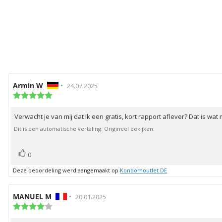
Auteur
Armin W
•
Beoordelingsdatum:
24.07.2025
van
Beoordeling:
5.0
deze
uit
beoordeling:
Verwacht je van mij dat ik een gratis, kort rapport aflever? Dat is wat 
Beoordelingstekst:
5
sterren
Dit is een automatische vertaling. Origineel bekijken.
stem(men)
Stem
0
omhoog
Deze beoordeling werd aangemaakt op
Kondomoutlet DE
Auteur
MANUEL M
•
Beoordelingsdatum:
20.01.2025
van
Beoordeling:
4.0
deze
uit