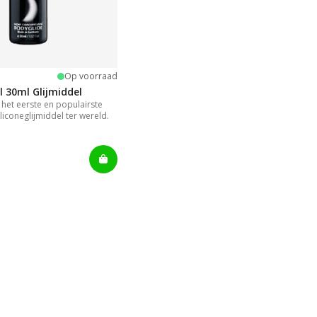
ng:
terren
Op voorraad
l 30ml Glijmiddel
s het eerste en populairste
liconeglijmiddel ter wereld.