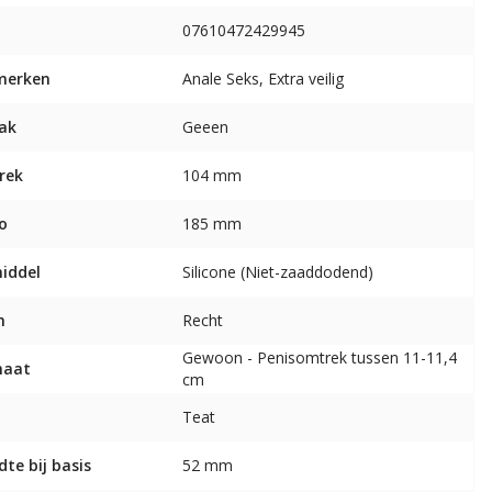
07610472429945
merken
Anale Seks, Extra veilig
ak
Geeen
rek
104 mm
o
185 mm
middel
Silicone (Niet-zaaddodend)
m
Recht
Gewoon - Penisomtrek tussen 11-11,4
maat
cm
Teat
dte bij basis
52 mm