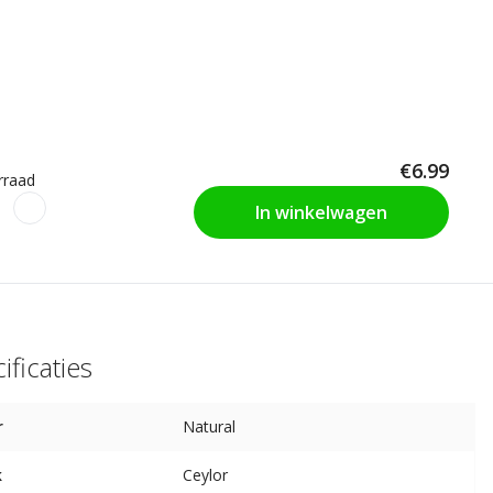
€6.99
rraad
In winkelwagen
ificaties
r
Natural
k
Ceylor