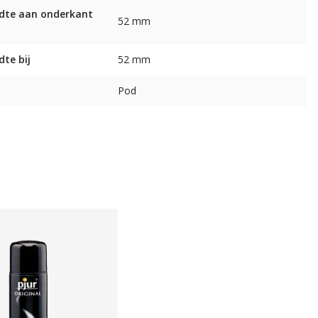
dte aan onderkant
52 mm
dte bij
52 mm
Pod