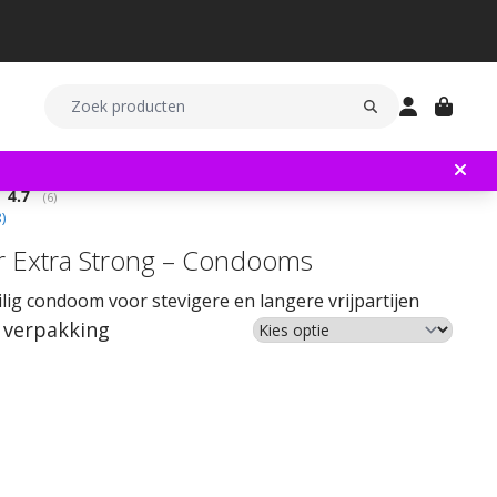
Gemiddelde beoordeling:
4.7
(
aantal stemmen:
6
)
3
)
r Extra Strong – Condooms
ilig condoom voor stevigere en langere vrijpartijen
 verpakking