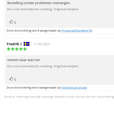
beoordeling:
Bestelling zonder problemen ontvangen.
Beoordelingstekst:
5
sterren
Dit is een automatische vertaling. Origineel bekijken.
stem(men)
Stem
0
omhoog
Deze beoordeling werd aangemaakt op
Preservatifsenligne FR
Auteur
Fredrik I
•
Beoordelingsdatum:
11.03.2024
van
Beoordeling:
5.0
deze
uit
beoordeling:
mmmm daar was het
Beoordelingstekst:
5
sterren
Dit is een automatische vertaling. Origineel bekijken.
stem(men)
Stem
0
omhoog
Deze beoordeling werd aangemaakt op
Kondomvaruhuset
Houd er rekening mee dat sommige klanten ervoor kiezen om een beoordeling ach