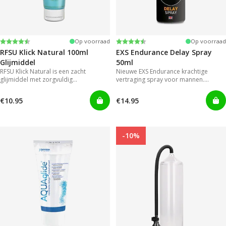
Beoordeling:
4.4 uit 5 sterren
Beoordeling:
4.2 uit 5 sterren
Op voorraad
Op voorraad
RFSU Klick Natural 100ml
EXS Endurance Delay Spray
Glijmiddel
50ml
RFSU Klick Natural is een zacht
Nieuwe EXS Endurance krachtige
glijmiddel met zorgvuldig
vertraging spray voor mannen.
geselecteerde ingrediënten. Zo blijft
Mannen hoeven niet langer genoegen
het extra lang glijden.
te nemen met gels die onhandig en
€10.95
€14.95
rommelig zijn in gebruik.
-10%