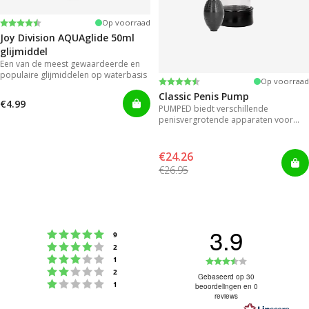
Beoordeling:
4.2 uit 5 sterren
Op voorraad
Joy Division AQUAglide 50ml
glijmiddel
Een van de meest gewaardeerde en
populaire glijmiddelen op waterbasis
Beoordeling:
4.3 uit 5 sterren
Op voorraad
Classic Penis Pump
€4.99
PUMPED biedt verschillende
penisvergrotende apparaten voor
direct resultaat.
€24.26
€26.95
3.9
Beoordeling: 5 uit 5 sterren
stemmen
9
Beoordeling: 4 uit 5 sterren
stemmen
2
Beoordeling: 3 uit 5 sterren
Beoordeling
stemmen
1
Beoordeling: 2 uit 5 sterren
stemmen
2
3.9
Gebaseerd op 30
Beoordeling: 1 uit 5 sterren
stemmen
1
beoordelingen en 0
uit
reviews