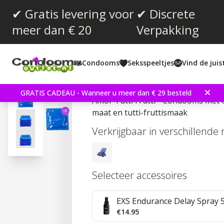
✔ Gratis levering voor
✔ Discrete
meer dan € 20
Verpakking
Gemiddelde beoordeling:
3.9
(
aantal stemmen:
30
)
Condooms
Seksspeeltjes
Vind de jui
Amor Tutti Frutti 10 st
GRATIS CADEAU - Wanneer u meer dan € 29 besteld
Amor Tutti Frutti - Condooms met
maat en tutti-fruttismaak
Verkrijgbaar in verschillende
Selecteer accessoires
EXS Endurance Delay Spray 
€14.95