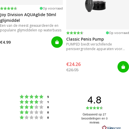
Beoordeling:
4.2 uit 5 sterren
Op voorraad
Joy Division AQUAglide 50ml
glijmiddel
Een van de meest gewaardeerde en
populaire glijmiddelen op waterbasis
Beoordeling:
4.3 uit 5 sterren
Op voorraad
Classic Penis Pump
€4.99
PUMPED biedt verschillende
penisvergrotende apparaten voor
direct resultaat.
€24.26
€26.95
4.8
Beoordeling: 5 uit 5 sterren
stemmen
5
Beoordeling: 4 uit 5 sterren
stemmen
1
Beoordeling: 3 uit 5 sterren
Beoordeling
stemmen
0
Beoordeling: 2 uit 5 sterren
stemmen
0
4.8
Gebaseerd op 27
Beoordeling: 1 uit 5 sterren
stemmen
0
beoordelingen en 0
uit
reviews
5