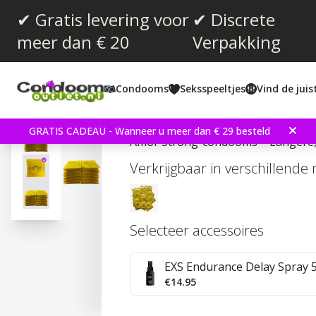
✔ Gratis levering voor
✔ Discrete
meer dan € 20
Verpakking
Gemiddelde beoordeling:
4.8
(
aantal stemmen:
27
)
Condooms
Seksspeeltjes
Vind de jui
Amor Strong 24 stuks 
GRATIS CADEAU - Wanneer u meer dan € 29 besteld
Amor Strong-condooms – Langere, 
Verkrijgbaar in verschillende
Selecteer accessoires
EXS Endurance Delay Spray 
€14.95