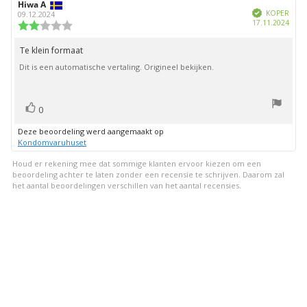
Auteur
Hiwa A
Beoordelingsdatum:
Geverifieerd
van
KOPER
09.12.2024
Aank
17.11.2024
deze
Beoordeling:
beoordeling:
2.0
uit
Te klein formaat
Beoordelingstekst:
5
Dit is een automatische vertaling. Origineel bekijken.
sterren
stem(men)
Stem
0
omhoog
Deze beoordeling werd aangemaakt op
Kondomvaruhuset
Houd er rekening mee dat sommige klanten ervoor kiezen om een
beoordeling achter te laten zonder een recensie te schrijven. Daarom zal
het aantal beoordelingen verschillen van het aantal recensies.