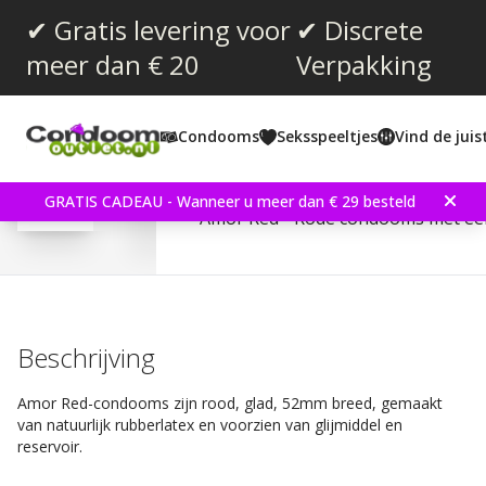
✔ Gratis levering voor
✔ Discrete
meer dan € 20
Verpakking
Gemiddelde beoordeling:
4.0
(
aantal stemmen:
13
)
Condooms
Seksspeeltjes
Vind de jui
Reviews (
2
)
Amor Red 100 stuks Co
GRATIS CADEAU - Wanneer u meer dan € 29 besteld
Amor Red - Rode condooms met ee
Beschrijving
Amor Red-condooms zijn rood, glad, 52mm breed, gemaakt
van natuurlijk rubberlatex en voorzien van glijmiddel en
reservoir.