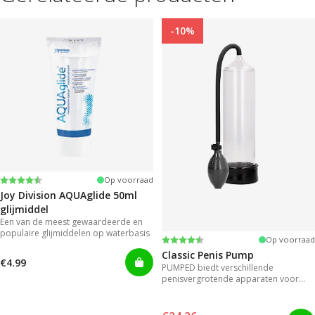
-10%
Beoordeling:
4.2 uit 5 sterren
Op voorraad
Joy Division AQUAglide 50ml
glijmiddel
Een van de meest gewaardeerde en
populaire glijmiddelen op waterbasis
Beoordeling:
4.3 uit 5 sterren
Op voorraad
Classic Penis Pump
€4.99
PUMPED biedt verschillende
penisvergrotende apparaten voor
direct resultaat.