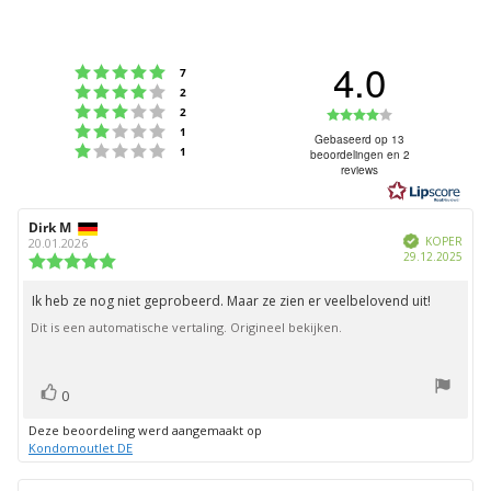
4.0
Beoordeling: 5 uit 5 sterren
stemmen
7
Beoordeling: 4 uit 5 sterren
stemmen
2
Beoordeling: 3 uit 5 sterren
Beoordeling
stemmen
2
Beoordeling: 2 uit 5 sterren
stemmen
1
4.0
Gebaseerd op 13
Beoordeling: 1 uit 5 sterren
stemmen
1
beoordelingen en 2
uit
reviews
5
sterren
Auteur
Dirk M
Beoordelingsdatum:
Geverifieerd
van
KOPER
20.01.2026
Aank
29.12.2025
deze
Beoordeling:
beoordeling:
5.0
uit
Ik heb ze nog niet geprobeerd. Maar ze zien er veelbelovend uit!
Beoordelingstekst:
5
Dit is een automatische vertaling. Origineel bekijken.
sterren
stem(men)
Stem
0
omhoog
Deze beoordeling werd aangemaakt op
Kondomoutlet DE