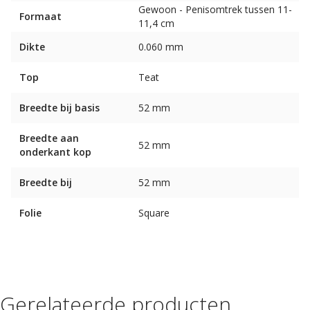
Gewoon - Penisomtrek tussen 11-
Formaat
11,4 cm
Dikte
0.060 mm
Top
Teat
Breedte bij basis
52 mm
Breedte aan
52 mm
onderkant kop
Breedte bij
52 mm
Folie
Square
Gerelateerde producten