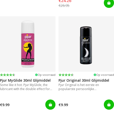
€24.26
€26.95
Beoordeling:
4.2 uit 5 sterren
Beoordeling:
4.2 uit 5 sterren
Op voorraad
Op voorraad
Pjur MyGlide 30ml Glijmiddel
Pjur Original 30ml Glijmiddel
Some like it hot. Pjur MyGlide, the
Pjur Original is het eerste en
lubricant with the double effect for
populairste persoonlijke
women.
siliconeglijmiddel ter wereld.
€9.99
€9.99