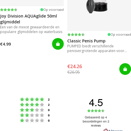
Beoordeling:
4.2 uit 5 sterren
Op voorraad
Joy Division AQUAglide 50ml
glijmiddel
Een van de meest gewaardeerde en
populaire glijmiddelen op waterbasis
Beoordeling:
4.3 uit 5 sterren
Op voorraad
Classic Penis Pump
€4.99
PUMPED biedt verschillende
penisvergrotende apparaten voor
direct resultaat.
€24.26
€26.95
4.5
Beoordeling: 5 uit 5 sterren
stemmen
2
Beoordeling: 4 uit 5 sterren
stemmen
2
Beoordeling: 3 uit 5 sterren
Beoordeling
stemmen
0
Beoordeling: 2 uit 5 sterren
stemmen
0
4.5
Gebaseerd op 4
Beoordeling: 1 uit 5 sterren
stemmen
0
beoordelingen en 2
uit
reviews