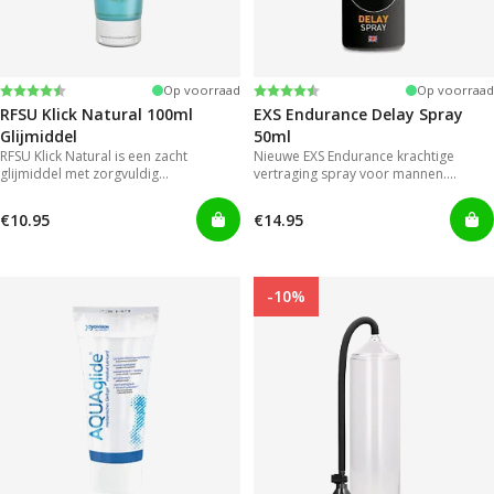
Beoordeling:
4.4 uit 5 sterren
Beoordeling:
4.2 uit 5 sterren
Op voorraad
Op voorraad
RFSU Klick Natural 100ml
EXS Endurance Delay Spray
Glijmiddel
50ml
RFSU Klick Natural is een zacht
Nieuwe EXS Endurance krachtige
glijmiddel met zorgvuldig
vertraging spray voor mannen.
geselecteerde ingrediënten. Zo blijft
Mannen hoeven niet langer genoegen
het extra lang glijden.
te nemen met gels die onhandig en
€10.95
€14.95
rommelig zijn in gebruik.
-10%