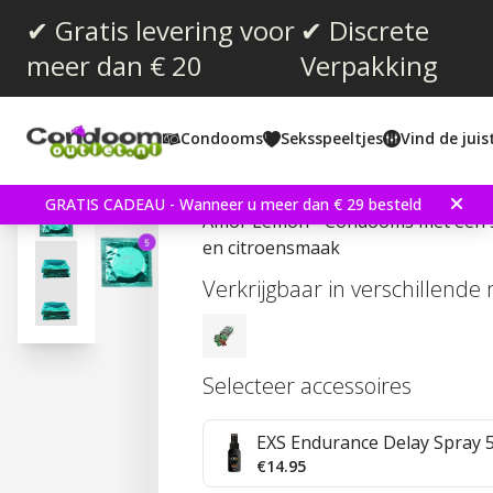
✔ Gratis levering voor
✔ Discrete
meer dan € 20
Verpakking
Gemiddelde beoordeling:
4.5
(
aantal stemmen:
4
)
Condooms
Seksspeeltjes
Vind de jui
Reviews (
2
)
Amor Lemon 5 stuks C
GRATIS CADEAU - Wanneer u meer dan € 29 besteld
Amor Lemon - Condooms met een 
en citroensmaak
Verkrijgbaar in verschillende
Selecteer accessoires
EXS Endurance Delay Spray 
€14.95