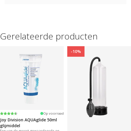
Gerelateerde producten
-10%
Beoordeling:
4.2 uit 5 sterren
Op voorraad
Joy Division AQUAglide 50ml
glijmiddel
Een van de meest gewaardeerde en