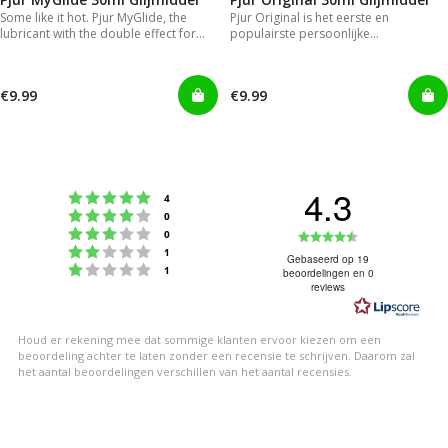
Some like it hot. Pjur MyGlide, the
Pjur Original is het eerste en
lubricant with the double effect for
populairste persoonlijke
women.
siliconeglijmiddel ter wereld.
€9.99
€9.99
4.3
Beoordeling: 5 uit 5 sterren
stemmen
4
Beoordeling: 4 uit 5 sterren
stemmen
0
Beoordeling: 3 uit 5 sterren
Beoordeling
stemmen
0
Beoordeling: 2 uit 5 sterren
stemmen
1
4.3
Gebaseerd op 19
Beoordeling: 1 uit 5 sterren
stemmen
1
beoordelingen en 0
uit
reviews
5
sterren
Houd er rekening mee dat sommige klanten ervoor kiezen om een
beoordeling achter te laten zonder een recensie te schrijven. Daarom zal
het aantal beoordelingen verschillen van het aantal recensies.