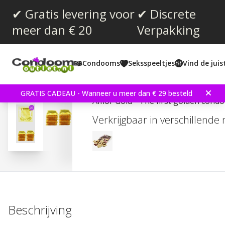
✔ Gratis levering voor
✔ Discrete
meer dan € 20
Verpakking
Gemiddelde beoordeling:
4.3
(
aantal stemmen:
19
)
Condooms
Seksspeeltjes
Vind de jui
Amor Gold 20 stuks Co
GRATIS CADEAU - Wanneer u meer dan € 29 besteld
Amor Gold - The first golden condom
Verkrijgbaar in verschillende
Beschrijving