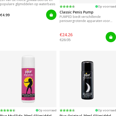
populaire glijmiddelen op waterbasis
Beoordeling:
4.3 uit 5 sterren
Op voorraad
Classic Penis Pump
€4.99
PUMPED biedt verschillende
penisvergrotende apparaten voor
direct resultaat.
€24.26
€26.95
Beoordeling:
4.2 uit 5 sterren
Beoordeling:
4.2 uit 5 sterren
Op voorraad
Op voorraad
Pjur MyGlide 30ml Glijmiddel
Pjur Original 30ml Glijmiddel